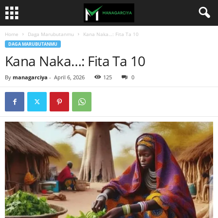
Home
Daga Marubutanmu
Kana Naka…: Fita Ta 10
DAGA MARUBUTANMU
Kana Naka…: Fita Ta 10
By
managarciya
-
April 6, 2026
125
0