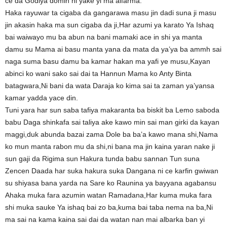
ce da Godiya domin ni yake yi ma alfarma.
Haka rayuwar ta cigaba da gangarawa masu jin dadi suna ji masu
jin akasin haka ma sun cigaba da ji,Har azumi ya karato Ya Ishaq
bai waiwayo mu ba abun na bani mamaki ace in shi ya manta
damu su Mama ai basu manta yana da mata da ya’ya ba ammh sai
naga suma basu damu ba kamar hakan ma yafi ye musu,Kayan
abinci ko wani sako sai dai ta Hannun Mama ko Anty Binta
batagwara,Ni bani da wata Daraja ko kima sai ta zaman ya’yansa
kamar yadda yace din.
Tuni yara har sun saba tafiya makaranta ba biskit ba Lemo saboda
babu Daga shinkafa sai taliya ake kawo min sai man girki da kayan
maggi,duk abunda bazai zama Dole ba ba’a kawo mana shi,Nama
ko mun manta rabon mu da shi,ni bana ma jin kaina yaran nake ji
sun gaji da Rigima sun Hakura tunda babu sannan Tun suna
Zencen Daada har suka hakura suka Dangana ni ce karfin gwiwan
su shiyasa bana yarda na Sare ko Raunina ya bayyana agabansu
Ahaka muka fara azumin watan Ramadana,Har kuma muka fara
shi muka sauke Ya ishaq bai zo ba,kuma bai taba nema na ba,Ni
ma sai na kama kaina sai dai da watan nan mai albarka ban yi