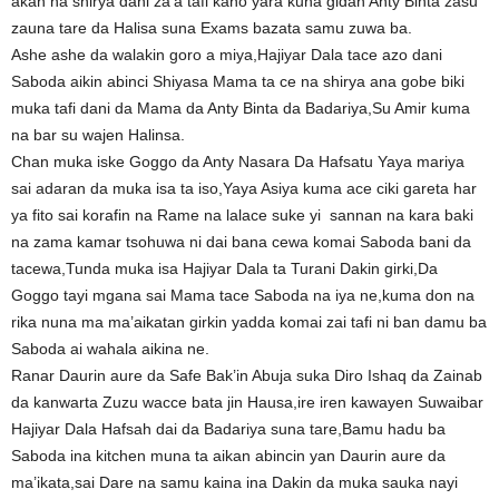
akan na shirya dani za’a tafi kano yara kuna gidan Anty Binta zasu
zauna tare da Halisa suna Exams bazata samu zuwa ba.
Ashe ashe da walakin goro a miya,Hajiyar Dala tace azo dani
Saboda aikin abinci Shiyasa Mama ta ce na shirya ana gobe biki
muka tafi dani da Mama da Anty Binta da Badariya,Su Amir kuma
na bar su wajen Halinsa.
Chan muka iske Goggo da Anty Nasara Da Hafsatu Yaya mariya
sai adaran da muka isa ta iso,Yaya Asiya kuma ace ciki gareta har
ya fito sai korafin na Rame na lalace suke yi sannan na kara baki
na zama kamar tsohuwa ni dai bana cewa komai Saboda bani da
tacewa,Tunda muka isa Hajiyar Dala ta Turani Dakin girki,Da
Goggo tayi mgana sai Mama tace Saboda na iya ne,kuma don na
rika nuna ma ma’aikatan girkin yadda komai zai tafi ni ban damu ba
Saboda ai wahala aikina ne.
Ranar Daurin aure da Safe Bak’in Abuja suka Diro Ishaq da Zainab
da kanwarta Zuzu wacce bata jin Hausa,ire iren kawayen Suwaibar
Hajiyar Dala Hafsah dai da Badariya suna tare,Bamu hadu ba
Saboda ina kitchen muna ta aikan abincin yan Daurin aure da
ma’ikata,sai Dare na samu kaina ina Dakin da muka sauka nayi