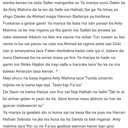
wanka kenan,na tada Sallar mangariba su Ya mariya suna Dakin ita
da Anty Mahma da ta iso da Safe sai Hafsah,Sai ga Ya Ishaq ya
shigo Dauke da Ahmad inaga Hannun Badariya ya karbesa.
Fuskarsa a gintse ganin Ya mariya Ita bata ma san yanayi ba Anty
Mahma ce ke mai mgana ya fita ganin ina Sallah ba jimawa ya
sake dawowa lokacin na Idar ina zaune ina azkar Tun zuwan su bai
neme ni ba sai yanzu na zata ma Ahmad ke rigima ashe wai Girki
zan yi amaryansa tace Faten dankalina kadai zata iya ci.,batare da
nuna Damuwa ba na amsa masa ya fice Ya mariya ta hade rai
ganin ina Ninke Hijabin da nayi salla a harzuke tace”Au ke ce ma
baiwar Amaryan tasa kenan..?
Nayi shuru na kasa mgana Anty Mahma tace”Tunda umarnin
mijinta ne ki barta taje tayi..Tashi kije Fa’iza”
Da Sauri na kama Hanya zan fice sai Naji Hafsah na fadin”Tab to ai
ko achan gidan in yazo da ita..Itace komai nasu abincin su har da
gyaran makwancin su”
Ya mariya ta gwalalo ido ni kuma sai na kasa fita na juya ina Harran
Hafsah Saboda na jita ina kusa da ita Sanda ta fadi mganar..Anty
mahma tace”Kin so ne Fa’iza gaskiya wannan karon ban goyi