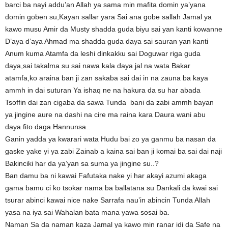
barci ba nayi addu’an Allah ya sama min mafita domin ya’yana
domin goben su,Kayan sallar yara Sai ana gobe sallah Jamal ya
kawo musu Amir da Musty shadda guda biyu sai yan kanti kowanne
D’aya d’aya Ahmad ma shadda guda daya sai sauran yan kanti
Anum kuma Atamfa da leshi dinkakku sai Doguwar riga guda
daya,sai takalma su sai nawa kala daya jal na wata Bakar
atamfa,ko araina ban ji zan sakaba sai dai in na zauna ba kaya
ammh in dai suturan Ya ishaq ne na hakura da su har abada
Tsoffin dai zan cigaba da sawa Tunda bani da zabi ammh bayan
ya jingine aure na dashi na cire ma raina kara Daura wani abu
daya fito daga Hannunsa..
Ganin yadda ya kwarari wata Hudu bai zo ya ganmu ba nasan da
gaske yake yi ya zabi Zainab a kaina sai ban ji komai ba sai dai naji
Bakinciki har da ya’yan sa suma ya jingine su..?
Ban damu ba ni kawai Fafutaka nake yi har akayi azumi akaga
gama bamu ci ko tsokar nama ba ballatana su Dankali da kwai sai
tsurar abinci kawai nice nake Sarrafa nau’in abincin Tunda Allah
yasa na iya sai Wahalan bata mana yawa sosai ba.
Naman Sa da naman kaza Jamal ya kawo min ranar idi da Safe na