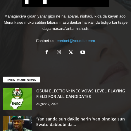
Managarciya gidan yanar gizo ne na labarai, nishaɗi, kiɗa da kayan ado.
Muna kawo muku sabbin labarai masu ɗaukar hankali da bidiyo kai tsaye
daga masana’antar nishaɗi.
Contact us:
contact@yoursite.com
EVEN MORE NEWS
OSUN ELECTION: INEC VOWS LEVEL PLAYING
FIELD FOR ALL CANDIDATES
August 7, 2026
‘Yan sanda sun daƙile harin ‘yan bindiga sun
ƙwato dabbobi da...