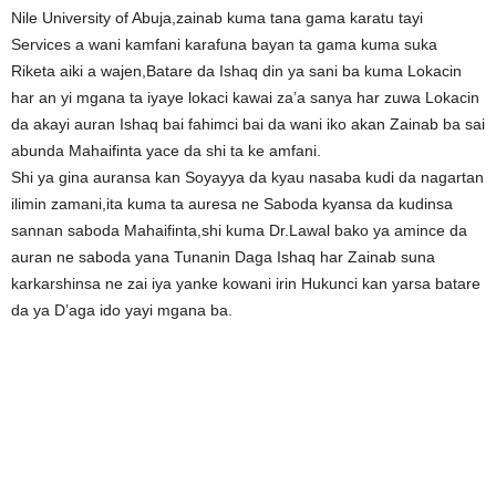
Nile University of Abuja,zainab kuma tana gama karatu tayi
Services a wani kamfani karafuna bayan ta gama kuma suka
Riketa aiki a wajen,Batare da Ishaq din ya sani ba kuma Lokacin
har an yi mgana ta iyaye lokaci kawai za’a sanya har zuwa Lokacin
da akayi auran Ishaq bai fahimci bai da wani iko akan Zainab ba sai
abunda Mahaifinta yace da shi ta ke amfani.
Shi ya gina auransa kan Soyayya da kyau nasaba kudi da nagartan
ilimin zamani,ita kuma ta auresa ne Saboda kyansa da kudinsa
sannan saboda Mahaifinta,shi kuma Dr.Lawal bako ya amince da
auran ne saboda yana Tunanin Daga Ishaq har Zainab suna
karkarshinsa ne zai iya yanke kowani irin Hukunci kan yarsa batare
da ya D’aga ido yayi mgana ba.