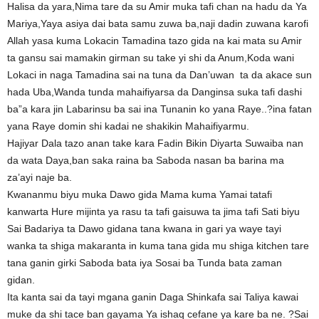
Halisa da yara,Nima tare da su Amir muka tafi chan na hadu da Ya
Mariya,Yaya asiya dai bata samu zuwa ba,naji dadin zuwana karofi
Allah yasa kuma Lokacin Tamadina tazo gida na kai mata su Amir
ta gansu sai mamakin girman su take yi shi da Anum,Koda wani
Lokaci in naga Tamadina sai na tuna da Dan’uwan ta da akace sun
hada Uba,Wanda tunda mahaifiyarsa da Danginsa suka tafi dashi
ba”a kara jin Labarinsu ba sai ina Tunanin ko yana Raye..?ina fatan
yana Raye domin shi kadai ne shakikin Mahaifiyarmu.
Hajiyar Dala tazo anan take kara Fadin Bikin Diyarta Suwaiba nan
da wata Daya,ban saka raina ba Saboda nasan ba barina ma
za’ayi naje ba.
Kwananmu biyu muka Dawo gida Mama kuma Yamai tatafi
kanwarta Hure mijinta ya rasu ta tafi gaisuwa ta jima tafi Sati biyu
Sai Badariya ta Dawo gidana tana kwana in gari ya waye tayi
wanka ta shiga makaranta in kuma tana gida mu shiga kitchen tare
tana ganin girki Saboda bata iya Sosai ba Tunda bata zaman
gidan.
Ita kanta sai da tayi mgana ganin Daga Shinkafa sai Taliya kawai
muke da shi tace ban gayama Ya ishaq cefane ya kare ba ne. ?Sai