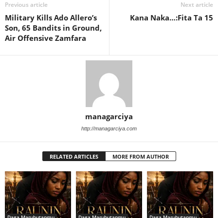
Previous article
Next article
Military Kills Ado Allero’s
Kana Naka…:Fita Ta 15
Son, 65 Bandits in Ground,
Air Offensive Zamfara
managarciya
http://managarciya.com
RELATED ARTICLES
MORE FROM AUTHOR
Daga Marubutanmu
Daga Marubutanmu
Daga Marubutanmu