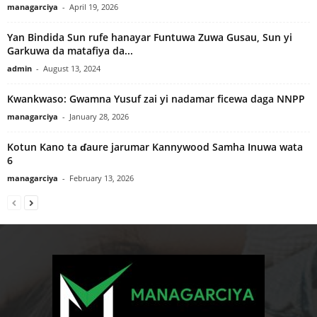
managarciya
-
April 19, 2026
Yan Bindida Sun rufe hanayar Funtuwa Zuwa Gusau, Sun yi
Garkuwa da matafiya da...
admin
-
August 13, 2024
Kwankwaso: Gwamna Yusuf zai yi nadamar ficewa daga NNPP
managarciya
-
January 28, 2026
Kotun Kano ta ɗaure jarumar Kannywood Samha Inuwa wata
6
managarciya
-
February 13, 2026