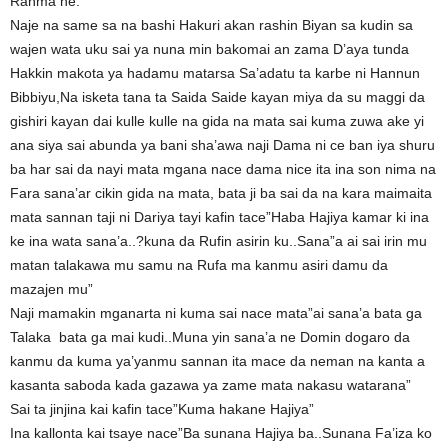
Rahma ne.
Naje na same sa na bashi Hakuri akan rashin Biyan sa kudin sa
wajen wata uku sai ya nuna min bakomai an zama D’aya tunda
Hakkin makota ya hadamu matarsa Sa’adatu ta karbe ni Hannun
Bibbiyu,Na isketa tana ta Saida Saide kayan miya da su maggi da
gishiri kayan dai kulle kulle na gida na mata sai kuma zuwa ake yi
ana siya sai abunda ya bani sha’awa naji Dama ni ce ban iya shuru
ba har sai da nayi mata mgana nace dama nice ita ina son nima na
Fara sana’ar cikin gida na mata, bata ji ba sai da na kara maimaita
mata sannan taji ni Dariya tayi kafin tace”Haba Hajiya kamar ki ina
ke ina wata sana’a..?kuna da Rufin asirin ku..Sana”a ai sai irin mu
matan talakawa mu samu na Rufa ma kanmu asiri damu da
mazajen mu”
Naji mamakin mganarta ni kuma sai nace mata”ai sana’a bata ga
Talaka bata ga mai kudi..Muna yin sana’a ne Domin dogaro da
kanmu da kuma ya’yanmu sannan ita mace da neman na kanta a
kasanta saboda kada gazawa ya zame mata nakasu watarana”
Sai ta jinjina kai kafin tace”Kuma hakane Hajiya”
Ina kallonta kai tsaye nace”Ba sunana Hajiya ba..Sunana Fa’iza ko