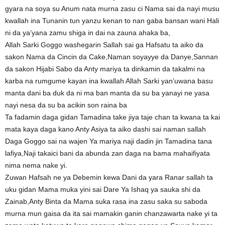
gyara na soya su Anum nata murna zasu ci Nama sai da nayi musu
kwallah ina Tunanin tun yanzu kenan to nan gaba bansan wani Hali
ni da ya’yana zamu shiga in dai na zauna ahaka ba,
Allah Sarki Goggo washegarin Sallah sai ga Hafsatu ta aiko da
sakon Nama da Cincin da Cake,Naman soyayye da Danye,Sannan
da sakon Hijabi Sabo da Anty mariya ta dinkamin da takalmi na
karba na rumgume kayan ina kwallah Allah Sarki yan’uwana basu
manta dani ba duk da ni ma ban manta da su ba yanayi ne yasa
nayi nesa da su ba acikin son raina ba
Ta fadamin daga gidan Tamadina take jiya taje chan ta kwana ta kai
mata kaya daga kano Anty Asiya ta aiko dashi sai naman sallah
Daga Goggo sai na wajen Ya mariya naji dadin jin Tamadina tana
lafiya,Naji takaici bani da abunda zan daga na bama mahaifiyata
nima nema nake yi.
Zuwan Hafsah ne ya Debemin kewa Dani da yara Ranar sallah ta
uku gidan Mama muka yini sai Dare Ya Ishaq ya sauka shi da
Zainab,Anty Binta da Mama suka rasa ina zasu saka su saboda
murna mun gaisa da ita sai mamakin ganin chanzawarta nake yi ta