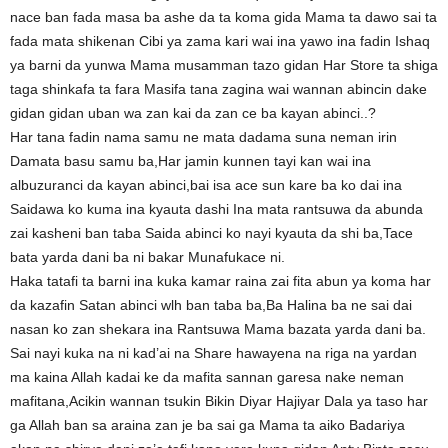
nace ban fada masa ba ashe da ta koma gida Mama ta dawo sai ta
fada mata shikenan Cibi ya zama kari wai ina yawo ina fadin Ishaq
ya barni da yunwa Mama musamman tazo gidan Har Store ta shiga
taga shinkafa ta fara Masifa tana zagina wai wannan abincin dake
gidan gidan uban wa zan kai da zan ce ba kayan abinci..?
Har tana fadin nama samu ne mata dadama suna neman irin
Damata basu samu ba,Har jamin kunnen tayi kan wai ina
albuzuranci da kayan abinci,bai isa ace sun kare ba ko dai ina
Saidawa ko kuma ina kyauta dashi Ina mata rantsuwa da abunda
zai kasheni ban taba Saida abinci ko nayi kyauta da shi ba,Tace
bata yarda dani ba ni bakar Munafukace ni.
Haka tatafi ta barni ina kuka kamar raina zai fita abun ya koma har
da kazafin Satan abinci wlh ban taba ba,Ba Halina ba ne sai dai
nasan ko zan shekara ina Rantsuwa Mama bazata yarda dani ba.
Sai nayi kuka na ni kad’ai na Share hawayena na riga na yardan
ma kaina Allah kadai ke da mafita sannan garesa nake neman
mafitana,Acikin wannan tsukin Bikin Diyar Hajiyar Dala ya taso har
ga Allah ban sa araina zan je ba sai ga Mama ta aiko Badariya