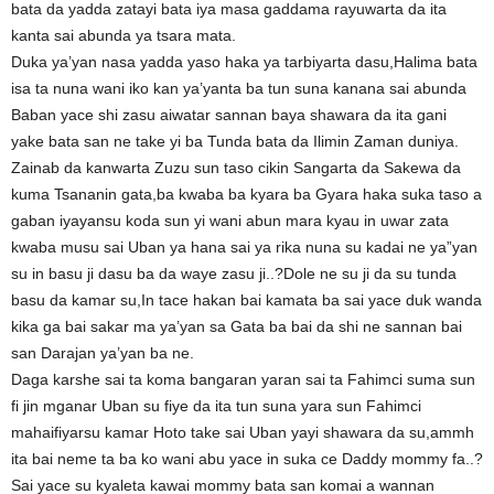
bata da yadda zatayi bata iya masa gaddama rayuwarta da ita
kanta sai abunda ya tsara mata.
Duka ya’yan nasa yadda yaso haka ya tarbiyarta dasu,Halima bata
isa ta nuna wani iko kan ya’yanta ba tun suna kanana sai abunda
Baban yace shi zasu aiwatar sannan baya shawara da ita gani
yake bata san ne take yi ba Tunda bata da Ilimin Zaman duniya.
Zainab da kanwarta Zuzu sun taso cikin Sangarta da Sakewa da
kuma Tsananin gata,ba kwaba ba kyara ba Gyara haka suka taso a
gaban iyayansu koda sun yi wani abun mara kyau in uwar zata
kwaba musu sai Uban ya hana sai ya rika nuna su kadai ne ya”yan
su in basu ji dasu ba da waye zasu ji..?Dole ne su ji da su tunda
basu da kamar su,In tace hakan bai kamata ba sai yace duk wanda
kika ga bai sakar ma ya’yan sa Gata ba bai da shi ne sannan bai
san Darajan ya’yan ba ne.
Daga karshe sai ta koma bangaran yaran sai ta Fahimci suma sun
fi jin mganar Uban su fiye da ita tun suna yara sun Fahimci
mahaifiyarsu kamar Hoto take sai Uban yayi shawara da su,ammh
ita bai neme ta ba ko wani abu yace in suka ce Daddy mommy fa..?
Sai yace su kyaleta kawai mommy bata san komai a wannan