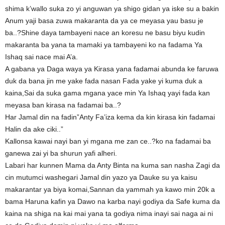
shima k’wallo suka zo yi anguwan ya shigo gidan ya iske su a bakin
Anum yaji basa zuwa makaranta da ya ce meyasa yau basu je
ba..?Shine daya tambayeni nace an koresu ne basu biyu kudin
makaranta ba yana ta mamaki ya tambayeni ko na fadama Ya
Ishaq sai nace mai A’a.
A gabana ya Daga waya ya Kirasa yana fadamai abunda ke faruwa
duk da bana jin me yake fada nasan Fada yake yi kuma duk a
kaina,Sai da suka gama mgana yace min Ya Ishaq yayi fada kan
meyasa ban kirasa na fadamai ba..?
Har Jamal din na fadin”Anty Fa’iza kema da kin kirasa kin fadamai
Halin da ake ciki..”
Kallonsa kawai nayi ban yi mgana me zan ce..?ko na fadamai ba
ganewa zai yi ba shurun yafi alheri.
Labari har kunnen Mama da Anty Binta na kuma san nasha Zagi da
cin mutumci washegari Jamal din yazo ya Dauke su ya kaisu
makarantar ya biya komai,Sannan da yammah ya kawo min 20k a
bama Haruna kafin ya Dawo na karba nayi godiya da Safe kuma da
kaina na shiga na kai mai yana ta godiya nima inayi sai naga ai ni