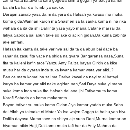
zama wata katuwa ta kara gogewa shima gogan ya Sauya kamar
ba shi ba har da Tumbi ya sauke.
Darajan zainab yasa da ni da yara da Hafsah ya kwaso mu muka
koma gida,Wannan karon ma Shashen sa ta sauka kuma ni na rika
wahala da ita da shi,Dalilinta yasa yayo mana Cafane mai rai da
lafiya Saboda sai abun take so ake ci acikin gidan,Da kuma zabinta
ake amfani..
Hafsah ita kanta da take yarinya sai da ta ga abun bai dace ba
ranar da zasu fita yace na shiga na gyara Bangaransa nasa,Suna
fita ta kalleni kafin tace”Yanzu Anty Fa’iza bayan Girkin da kike
musu har da gyaran inda suka kwana kamar wata yar aiki..?
Ban ce mata komai ba sai ma Dariya kawai da nayi to ai batayi
karya ba kamar yar aiki nake agidan nan,Sati Daya suka yi mana
suka koma inda suka fito,Hafsah dai ana jibi Tafiyarsu ta koma
Karofi Saboda an koma makaranta..
Bayan tafiyar su muka koma Gidan Jiya kamar yadda muka Saba
dai,Allah ya taimake ni Matar Ya Isa wajen Goggo ta haihu,yan biyu
Dalilin dayasa Mama tace na shirya aje suna Dani,Murna kamar an
biyamun aikin Hajji,Dukkamu muka tafi har da Anty Mahma da