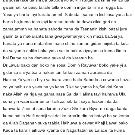
ba sosai take da shi ba Saboda ko acikin Rugar ba kmar yanzu da
gwamnati ke basu tallafe tallafe domin inganta ilimi a rugga ba,
Yaso ya barta tayi karatu ammh Saboda Tsananin kishinsa yasa bai
barta ba,kuma taso tayi karatun tunda ta dawo cikin gari da
zama,ammh ya hanata saboda Yana da Tsananin kishi,bazai jure
ganin ta a makaranta tana gwagwamarya cikin maza ba,Sai ya
hanata ya nuna mata ilimi mace shine zaman gidan mijinta ta kula
da ya’yanta dalilin haka yasa sai ta hakura iyayan su kuma Ilimin
bai Dame su ba damuwa suka yi da karatun ba.
Dr.Lawal bako dan boko ne sosai Domin Rayuwar boko yake yi a
gidansa shi ya tsara hakan tun farkon zaman auransa da
Halima,Ya’yan su biyu ya tsara zasu haifa Saboda a cewarsa bazai
zo ya haihu da yawa ba ya kasa Rike ya’yansa ba,Sai dai Kana
naka Allah ya riga ya gama nasa Sai da Halima tayi haihuwa Uku
suna yin wabi sannan ta Haifi zainab ta Tsaya Tsakaninta da
kanwarta Zeenat suna kiranta Zuzu Shekara Biyar ne daga kanta
kuma sai ta Haifi namiji sai dai ko arba’in din sa batayi ba ya koma
ga Allah Daganan suka tsaida Haihuwa a cewar Alhaji Lawal bako
Kada ta kara Haihuwa kyanta da Nagartatan su Lalace ita kuma