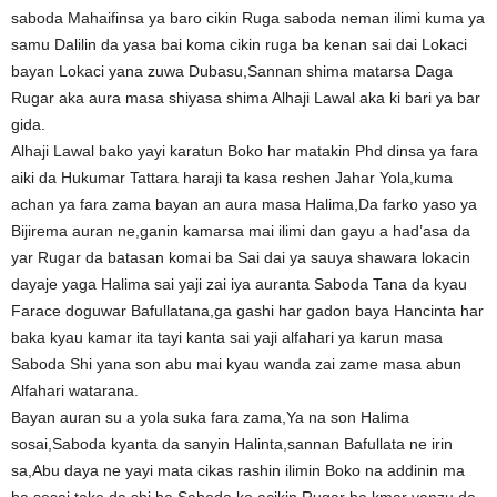
saboda Mahaifinsa ya baro cikin Ruga saboda neman ilimi kuma ya
samu Dalilin da yasa bai koma cikin ruga ba kenan sai dai Lokaci
bayan Lokaci yana zuwa Dubasu,Sannan shima matarsa Daga
Rugar aka aura masa shiyasa shima Alhaji Lawal aka ki bari ya bar
gida.
Alhaji Lawal bako yayi karatun Boko har matakin Phd dinsa ya fara
aiki da Hukumar Tattara haraji ta kasa reshen Jahar Yola,kuma
achan ya fara zama bayan an aura masa Halima,Da farko yaso ya
Bijirema auran ne,ganin kamarsa mai ilimi dan gayu a had’asa da
yar Rugar da batasan komai ba Sai dai ya sauya shawara lokacin
dayaje yaga Halima sai yaji zai iya auranta Saboda Tana da kyau
Farace doguwar Bafullatana,ga gashi har gadon baya Hancinta har
baka kyau kamar ita tayi kanta sai yaji alfahari ya karun masa
Saboda Shi yana son abu mai kyau wanda zai zame masa abun
Alfahari watarana.
Bayan auran su a yola suka fara zama,Ya na son Halima
sosai,Saboda kyanta da sanyin Halinta,sannan Bafullata ne irin
sa,Abu daya ne yayi mata cikas rashin ilimin Boko na addinin ma