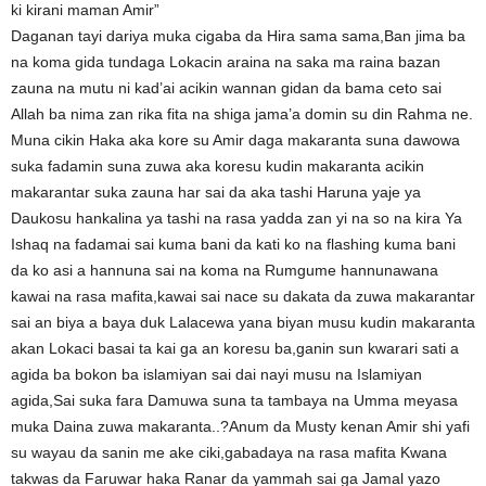
ki kirani maman Amir”
Daganan tayi dariya muka cigaba da Hira sama sama,Ban jima ba
na koma gida tundaga Lokacin araina na saka ma raina bazan
zauna na mutu ni kad’ai acikin wannan gidan da bama ceto sai
Allah ba nima zan rika fita na shiga jama’a domin su din Rahma ne.
Muna cikin Haka aka kore su Amir daga makaranta suna dawowa
suka fadamin suna zuwa aka koresu kudin makaranta acikin
makarantar suka zauna har sai da aka tashi Haruna yaje ya
Daukosu hankalina ya tashi na rasa yadda zan yi na so na kira Ya
Ishaq na fadamai sai kuma bani da kati ko na flashing kuma bani
da ko asi a hannuna sai na koma na Rumgume hannunawana
kawai na rasa mafita,kawai sai nace su dakata da zuwa makarantar
sai an biya a baya duk Lalacewa yana biyan musu kudin makaranta
akan Lokaci basai ta kai ga an koresu ba,ganin sun kwarari sati a
agida ba bokon ba islamiyan sai dai nayi musu na Islamiyan
agida,Sai suka fara Damuwa suna ta tambaya na Umma meyasa
muka Daina zuwa makaranta..?Anum da Musty kenan Amir shi yafi
su wayau da sanin me ake ciki,gabadaya na rasa mafita Kwana
takwas da Faruwar haka Ranar da yammah sai ga Jamal yazo