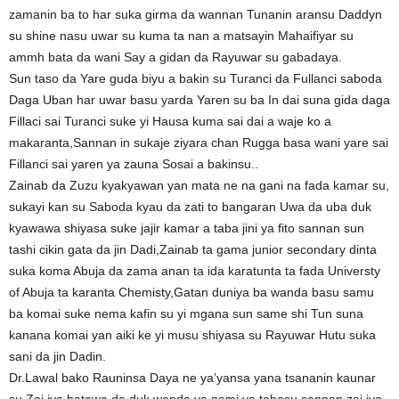
zamanin ba to har suka girma da wannan Tunanin aransu Daddyn
su shine nasu uwar su kuma ta nan a matsayin Mahaifiyar su
ammh bata da wani Say a gidan da Rayuwar su gabadaya.
Sun taso da Yare guda biyu a bakin su Turanci da Fullanci saboda
Daga Uban har uwar basu yarda Yaren su ba In dai suna gida daga
Fillaci sai Turanci suke yi Hausa kuma sai dai a waje ko a
makaranta,Sannan in sukaje ziyara chan Rugga basa wani yare sai
Fillanci sai yaren ya zauna Sosai a bakinsu..
Zainab da Zuzu kyakyawan yan mata ne na gani na fada kamar su,
sukayi kan su Saboda kyau da zati to bangaran Uwa da uba duk
kyawawa shiyasa suke jajir kamar a taba jini ya fito sannan sun
tashi cikin gata da jin Dadi,Zainab ta gama junior secondary dinta
suka koma Abuja da zama anan ta ida karatunta ta fada Universty
of Abuja ta karanta Chemisty,Gatan duniya ba wanda basu samu
ba komai suke nema kafin su yi mgana sun same shi Tun suna
kanana komai yan aiki ke yi musu shiyasa su Rayuwar Hutu suka
sani da jin Dadin.
Dr.Lawal bako Rauninsa Daya ne ya’yansa yana tsananin kaunar