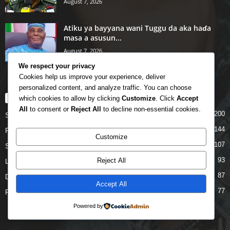
August 7, 2026
Atiku ya bayyana wani Tuggu da aka haɗa
masa a asusun...
August 7, 2026
We respect your privacy
Cookies help us improve your experience, deliver
personalized content, and analyze traffic. You can choose
which cookies to allow by clicking
Customize
. Click
Accept
POPULAR CATEGORY
All
to consent or
Reject All
to decline non-essential cookies.
200
Story
144
Politics
Customize
107
Siyasa
93
Reject All
Labarai
87
Daga Marubutanmu
Accept All
77
Rahoto
Powered by