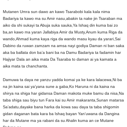
Mutanen Umra sun dawo an kawo Tsarabobi kala kala nima
Badariya ta kawo ma su Amir nasu,abakin ta nake jin Tsaraban ma
aiko da shi sukayi ta Abuja suka sauka,Ya Ishaq din kuma bai zo
ba,an kawo ma yaran Jallabiya Amir da Musty,Anum kuma Riga da
wando,Ahmad kuma kaya riga da wando masu kyau da yarari,Sai
Dabino da ruwan zamzam na amsa nayi godiya Daman ni ban saka
aka ba ballata don ba’a bani ba na Damu Badariya ta fadamin har
Hajiyar Dala an aika mata Da Tsaraba to daman ai ya kamata a
aika mata ta chanchanta.
Damuwa ta daya ne yanzu yadda komai ya ke kara lalacewa,Ni ba
na jin kaina sai ya’yana sune a gaba,Ko Haruna ni da kaina na
shirya na shiga har gidansa Daman makota muke bamu da nisa,Na
taba shiga sau biyu tun Fara kai su Amir makaranta,Sunan matarsa
Sa’adatu,dayake bana harka da kowa sau daya ta taba shigomin
gidan daganan bata kara ba Ishaq bayan Yan’uwana da Dangina
har da Mutane ma ya rabani da su Ahalin kuma an ce Mutane