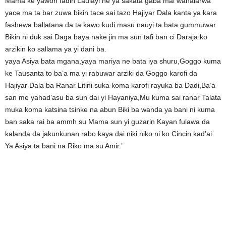
Mama ke yawon fadin Laulayi ne ya sakata gaba mai wahalarwa
yace ma ta bar zuwa bikin tace sai tazo Hajiyar Dala kanta ya kara
fashewa ballatana da ta kawo kudi masu nauyi ta bata gummuwar
Bikin ni duk sai Daga baya nake jin ma sun tafi ban ci Daraja ko
arzikin ko sallama ya yi dani ba.
yaya Asiya bata mgana,yaya mariya ne bata iya shuru,Goggo kuma
ke Tausanta to ba’a ma yi rabuwar arziki da Goggo karofi da
Hajiyar Dala ba Ranar Litini suka koma karofi rayuka ba Dadi,Ba’a
san me yahad’asu ba sun dai yi Hayaniya,Mu kuma sai ranar Talata
muka koma katsina tsinke na abun Biki ba wanda ya bani ni kuma
ban saka rai ba ammh su Mama sun yi guzarin Kayan fulawa da
kalanda da jakunkunan rabo kaya dai niki niko ni ko Cincin kad’ai
Ya Asiya ta bani na Riko ma su Amir.’