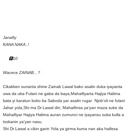
Janafty
KANA NAKA..!
🅿️10
Wacece ZAINAB…?
Cikakken sunanta shine Zainab Lawal bako asalin duka iyayanta
uwa da uba Fulani ne gaba da baya,Mahaifiyarta Hajiya Halima
bata yi karatun boko ba Saboda yar asalin rugar Njob’oli ne fulani
Jahar yola,Shi ma Dr.Lawal din, Mahaifinsa ya’yan maza suke da
Mahaifiyar Hajiya Halima auran zumunci ne iyayansu suka kulla a
tsskanin ya’yan nasu.
Shi Dr.Lawal a cikin garin Yola ya girma kuma nan aka haifesa