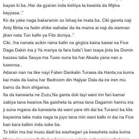
bayan ki ba..Har da gyaran inda kishiya ta kwanta da Mijina
kayyasa..”
Ko da yake naga bakaramin so Ishaq ke mata ba..Ciki gareta naji
Anty Binta na fadin shike wahalar da ita mama ai naji da wannan
jikan nata Tun kafin ya Fito duniya..”
Ciki..!na nanata acikin raina kafin na girgiza kaina kawai na Fice
Daga Dakin ina ji Ya mariya ta fara bala”i ban tsaya jinta ba Domin
bazasu taba Sauya ma Tuwo suna ba har Abada yana nan a
tuwonsa..
Adaran nan na tike nayi Faten Dankalin Turawa da Hanta,na kuma
kai mata da kaina har Bedroom din Hajiyar Dala da ire iren mu
bamu da Ikon shigansa.
Ita da kanwarta ne Zuzu,Na ganta duk tayi wani irin fari kamar
zabiya tana kwance,Na gaisheta ta amsa tana Dagamin hannu ina
ji suna mgana da kanwarta da wani yare shi dai ba Turanci ba kila
bayanina take mata naga ta juyo tana min wani kallo ni dai na Fice
ban kara kallon inda suke ba.
To bikin ma bai musu dadi ba washegari ya kwasheta suka koma