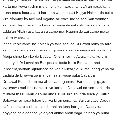
su,Zai iya batawa da duk wanda ya nemi ya tabasu sannan zai iya
karta ma kowa rashin mutumci a kan wadanan ya”yan nasa,Yana
nuna musu kauna a fili har tana wuce misali Hajiya Halima da suke
kira Mommy ko tayi mai mgana sai yace me ta sani kan wannan
zamanin tayi mai shuru kawai shiyasa ita nata ido ne sai dai tana
addu’an Allah yasa kada su zame mai Raunin da zai zame masa
Lalura watarana.
Ishaq kabir karofi ba Zainab ya fara sani ba,Dr.Lawal bako ya fara
sani Lokacin da aka mai karin girma da sauyin wajen aiki ya koma
Abuja shine ke rike da babban Ofishin su na Abuja,Haka kurum
Ishaq yaji Dr.Lawal na Burgesa saboda he is Educated and
Innocent,sannan jajirtattace ne kan aikinsa,Shi kuma Ishaq yana da
Ladabi da Biyayya ga manyan sa shiyasa suka Saba da
Dr.Lawal,Kuma karin ma abun yana ganinsa Farin namiji gaye
kyakyawa mai ilimi da sanin ya kamata Dr.Lawal na son harka da
mutane masu kyau da wad’anda suka san abunda suke yi,Dalilin
Sabawar su yasa Ishaq bai iya kiran sunansa Sai dai yace Daddy
kafin shekaru su ja su san komai na juna har gida Daddy kan
gayyace sa gidaansa yaje yaci abinci anan yaga Zainab ya nuna