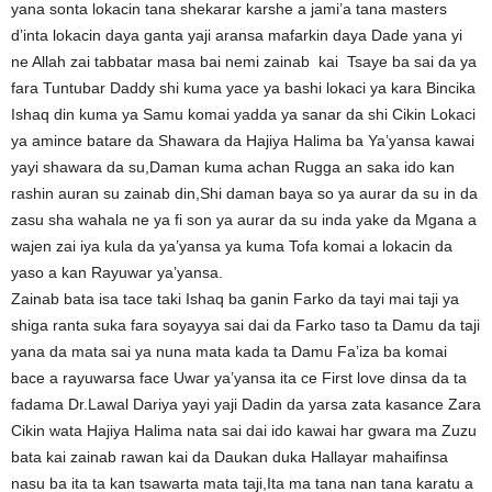
yana sonta lokacin tana shekarar karshe a jami’a tana masters
d’inta lokacin daya ganta yaji aransa mafarkin daya Dade yana yi
ne Allah zai tabbatar masa bai nemi zainab kai Tsaye ba sai da ya
fara Tuntubar Daddy shi kuma yace ya bashi lokaci ya kara Bincika
Ishaq din kuma ya Samu komai yadda ya sanar da shi Cikin Lokaci
ya amince batare da Shawara da Hajiya Halima ba Ya’yansa kawai
yayi shawara da su,Daman kuma achan Rugga an saka ido kan
rashin auran su zainab din,Shi daman baya so ya aurar da su in da
zasu sha wahala ne ya fi son ya aurar da su inda yake da Mgana a
wajen zai iya kula da ya’yansa ya kuma Tofa komai a lokacin da
yaso a kan Rayuwar ya’yansa.
Zainab bata isa tace taki Ishaq ba ganin Farko da tayi mai taji ya
shiga ranta suka fara soyayya sai dai da Farko taso ta Damu da taji
yana da mata sai ya nuna mata kada ta Damu Fa’iza ba komai
bace a rayuwarsa face Uwar ya’yansa ita ce First love dinsa da ta
fadama Dr.Lawal Dariya yayi yaji Dadin da yarsa zata kasance Zara
Cikin wata Hajiya Halima nata sai dai ido kawai har gwara ma Zuzu
bata kai zainab rawan kai da Daukan duka Hallayar mahaifinsa
nasu ba ita ta kan tsawarta mata taji,Ita ma tana nan tana karatu a